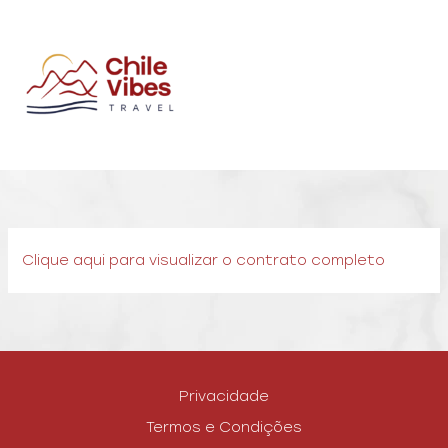
Ir
al
contenido
Clique aqui para visualizar o contrato completo
Privacidade
Termos e Condições