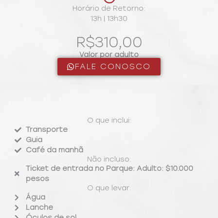
Horário de Retorno:
13h | 13h30
R$310,00
Valor por adulto
FALE CONOSCO
O que inclui:
Transporte
Guia
Café da manhã
Não incluso:
Ticket de entrada no Parque: Adulto: $10.000
pesos
O que levar:
Água
Lanche
Óculos de sol