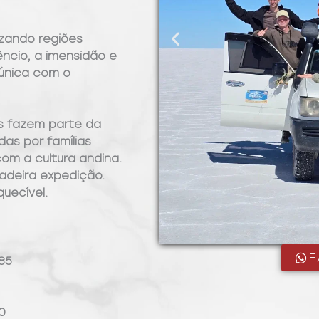
uzando regiões
êncio, a imensidão e
única com o
s fazem parte da
das por famílias
om a cultura andina.
adeira expedição.
uecível.
F
85
0