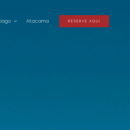
iago
Atacama
RESERVE AQUI