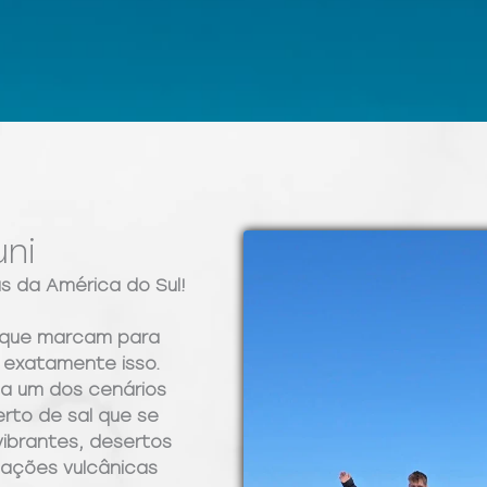
uni
s da América do Sul!
s que marcam para
é exatamente isso.
sa um dos cenários
erto de sal que se
ibrantes, desertos
mações vulcânicas