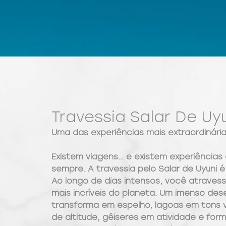
Travessia Salar De Uy
Uma das experiências mais extraordinária
Existem viagens… e existem experiência
sempre. A travessia pelo Salar de Uyuni 
Ao longo de dias intensos, você atraves
mais incríveis do planeta. Um imenso des
transforma em espelho, lagoas em tons v
de altitude, gêiseres em atividade e for