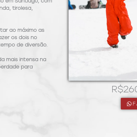
no em Santiago, com
da, tirolesa,
eitar ao máximo as
azer os dois no
tempo de diversão.
da mais intensa na
berdade para
R$26
F