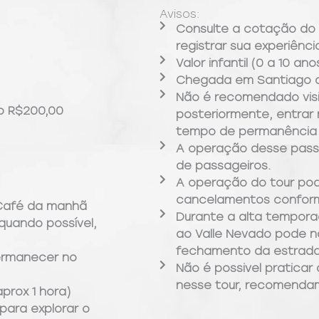
Avisos:
Consulte a cotação do 
registrar sua experiênci
Valor infantil (0 a 10 an
Chegada em Santiago a
Não é recomendado visit
to R$200,00
posteriormente, entrar 
tempo de permanência 
A operação desse pass
de passageiros.
A operação do tour pod
cancelamentos conform
 Café da manhã
Durante a alta tempora
quando possível,
ao Valle Nevado pode nã
fechamento da estrad
ermanecer no
Não é possivel praticar
nesse tour, recomenda
prox 1 hora)
para explorar o