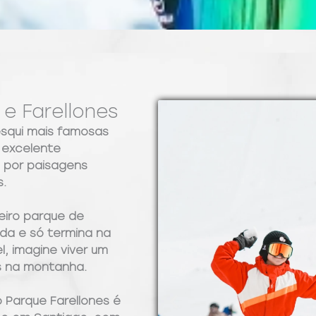
e Farellones
squi mais famosas
 excelente
s por paisagens
s.
eiro parque de
da e só termina na
el, imagine viver um
es na montanha.
o Parque Farellones é