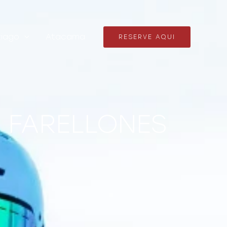
iago
Atacama
RESERVE AQUI
 FARELLONES