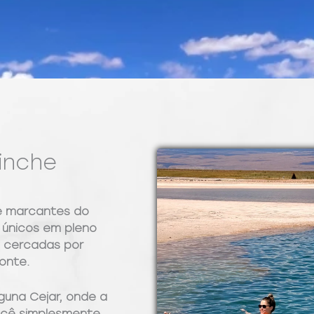
inche
 e marcantes do
 únicos em pleno
s cercadas por
onte.
guna Cejar, onde a
ocê simplesmente