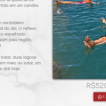
rtida em um cenário
m verdadeiro
l do dia. O reflexo
ito espelhado
lam pela região,
.
 Salar, duas lagoas
m meio ao salar, um
s até hoje.
R$52
F