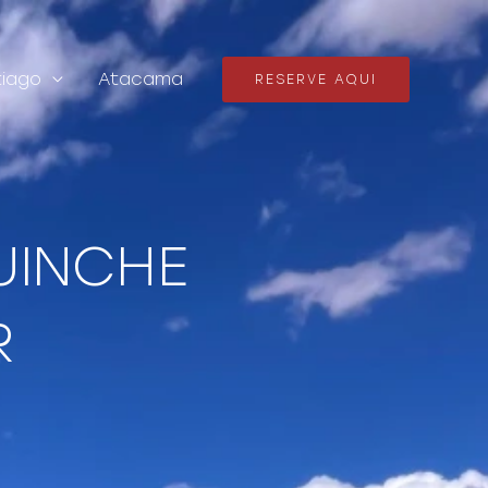
iago
Atacama
RESERVE AQUI
UINCHE
R